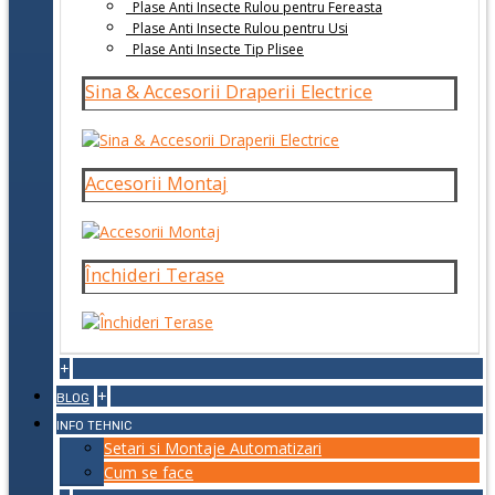
Plase Anti Insecte Rulou pentru Fereasta
Plase Anti Insecte Rulou pentru Usi
Plase Anti Insecte Tip Plisee
Sina & Accesorii Draperii Electrice
Accesorii Montaj
Închideri Terase
+
+
BLOG
INFO TEHNIC
Setari si Montaje Automatizari
Cum se face