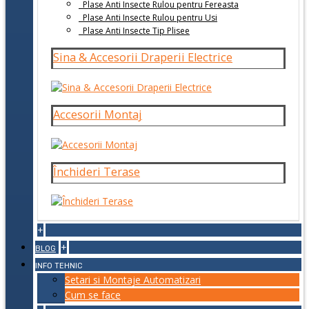
Plase Anti Insecte Rulou pentru Fereasta
Plase Anti Insecte Rulou pentru Usi
Plase Anti Insecte Tip Plisee
Sina & Accesorii Draperii Electrice
Accesorii Montaj
Închideri Terase
+
+
BLOG
INFO TEHNIC
Setari si Montaje Automatizari
Cum se face