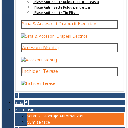
Plase Anti Insecte Rulou pentru Fereasta
Plase Anti Insecte Rulou pentru Usi
Plase Anti Insecte Tip Plisee
Sina & Accesorii Draperii Electrice
Accesorii Montaj
Închideri Terase
+
+
BLOG
INFO TEHNIC
Setari si Montaje Automatizari
Cum se face