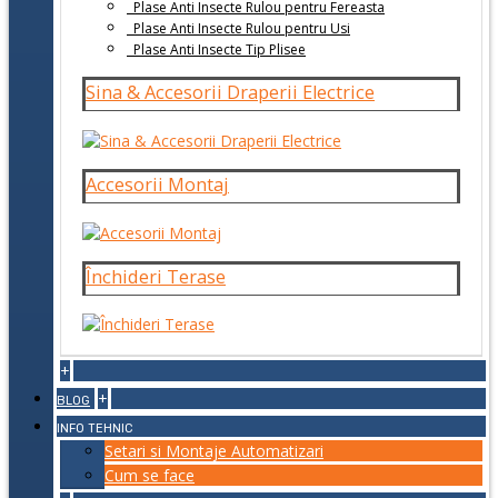
Plase Anti Insecte Rulou pentru Fereasta
Plase Anti Insecte Rulou pentru Usi
Plase Anti Insecte Tip Plisee
Sina & Accesorii Draperii Electrice
Accesorii Montaj
Închideri Terase
+
+
BLOG
INFO TEHNIC
Setari si Montaje Automatizari
Cum se face