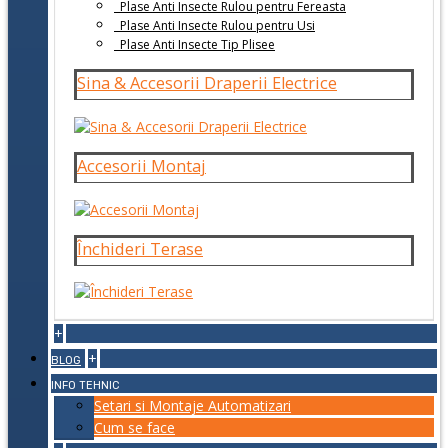
Plase Anti Insecte Rulou pentru Fereasta
Plase Anti Insecte Rulou pentru Usi
Plase Anti Insecte Tip Plisee
Sina & Accesorii Draperii Electrice
Accesorii Montaj
Închideri Terase
+
+
BLOG
INFO TEHNIC
Setari si Montaje Automatizari
Cum se face