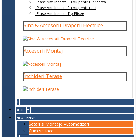
Plase Anti Insecte Rulou pentru Fereasta
Plase Anti Insecte Rulou pentru Usi
Plase Anti Insecte Tip Plisee
Sina & Accesorii Draperii Electrice
Accesorii Montaj
Închideri Terase
+
+
BLOG
INFO TEHNIC
Setari si Montaje Automatizari
Cum se face