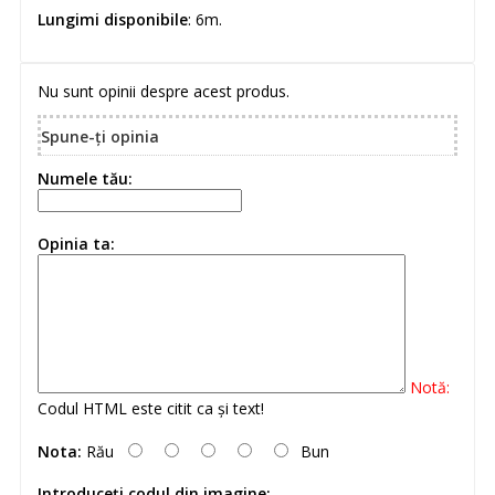
Lungimi disponibile
: 6m.
Nu sunt opinii despre acest produs.
Spune-ţi opinia
Numele tău:
Opinia ta:
Notă:
Codul HTML este citit ca şi text!
Nota:
Rău
Bun
Introduceţi codul din imagine: