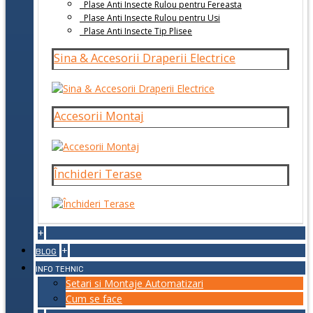
Plase Anti Insecte Rulou pentru Fereasta
Plase Anti Insecte Rulou pentru Usi
Plase Anti Insecte Tip Plisee
Sina & Accesorii Draperii Electrice
Accesorii Montaj
Închideri Terase
+
+
BLOG
INFO TEHNIC
Setari si Montaje Automatizari
Cum se face