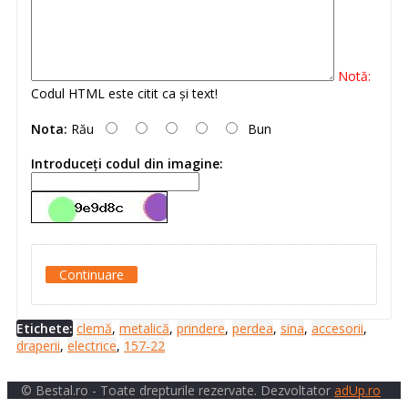
Notă:
Codul HTML este citit ca şi text!
Nota:
Rău
Bun
Introduceţi codul din imagine:
Continuare
Etichete:
clemă
,
metalică
,
prindere
,
perdea
,
sina
,
accesorii
,
draperii
,
electrice
,
157-22
© Bestal.ro - Toate drepturile rezervate. Dezvoltator
adUp.ro