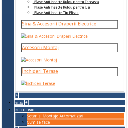
Plase Anti Insecte Rulou pentru Fereasta
Plase Anti Insecte Rulou pentru Usi
Plase Anti Insecte Tip Plisee
Sina & Accesorii Draperii Electrice
Accesorii Montaj
Închideri Terase
+
+
BLOG
INFO TEHNIC
Setari si Montaje Automatizari
Cum se face