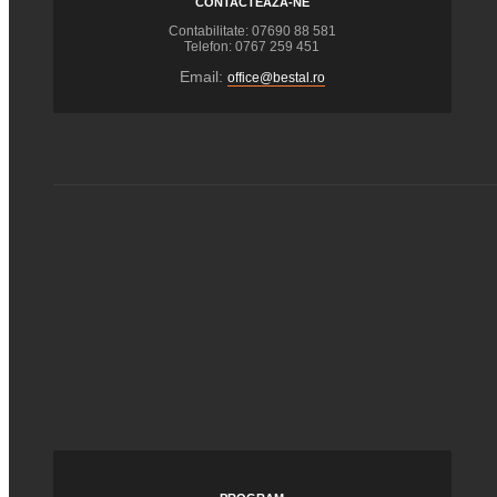
CONTACTEAZĂ-NE
Contabilitate: 07690 88 581
Telefon: 0767 259 451
Email:
office@bestal.ro