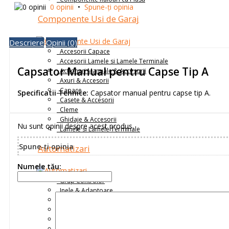
0 opinii
•
Spune-ţi opinia
Componente Usi de Garaj
Descriere
Opinii (0)
Accesorii Capace
Accesorii Lamele si Lamele Terminale
Capsator Manual pentru Capse Tip A
Actionari Manuale & Accesorii
Axuri & Accesorii
Capace
Specificatii Tehnice:
Capsator manual pentru capse tip A.
Casete & Accesorii
Cleme
Ghidaje & Accesorii
Nu sunt opinii despre acest produs.
Lamele si Lamele Terminale
Spune-ţi opinia
Automatizari
Numele tău:
Grup Controlor
Inele & Adaptoare
Intrerupatoare
Motoare Tubulare și Industriale
Placi de Prindere Motor