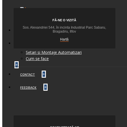
+
FĂ-NE O VIZITĂ
Sos. Alexandriei 544, în incinta Industrial Parc Sabaru,
+
BLOG
Bragadiru, Ilfov
Hartă
INFO TEHNIC
Setari si Montaje Automatizari
Cum se face
+
+
CONTACT
+
FEEDBACK