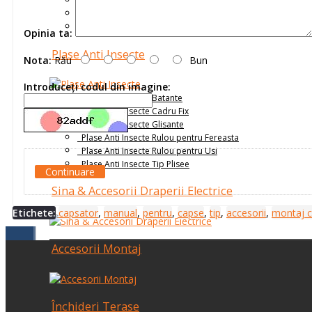
Receptoare
Senzori
Telecomenzi
Opinia ta:
Plase Anti Insecte
Nota:
Rău
Bun
Introduceţi codul din imagine:
Plase Anti Insecte Batante
Plase Anti Insecte Cadru Fix
Plase Anti Insecte Glisante
Plase Anti Insecte Rulou pentru Fereasta
Plase Anti Insecte Rulou pentru Usi
Plase Anti Insecte Tip Plisee
Continuare
Sina & Accesorii Draperii Electrice
Etichete:
capsator
,
manual
,
pentru
,
capse
,
tip
,
accesorii
,
montaj 
Accesorii Montaj
Închideri Terase