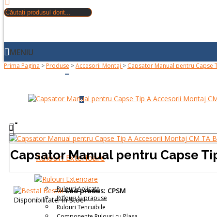
MENIU
Prima Pagina
>
Produse
>
Accesorii Montaj
>
Capsator Manual pentru Capse T
+
ACASA
+
DESPRE NOI
PRODUSE
Capsator Manual pentru Capse Ti
Rulouri Exterioare
Rulouri Aplicate
Bestal
Cod produs:
CPSM
Rulouri Suprapuse
Disponibilitate:
În Stoc
Rulouri Tencuibile
Componente Rulouri cu Plasa