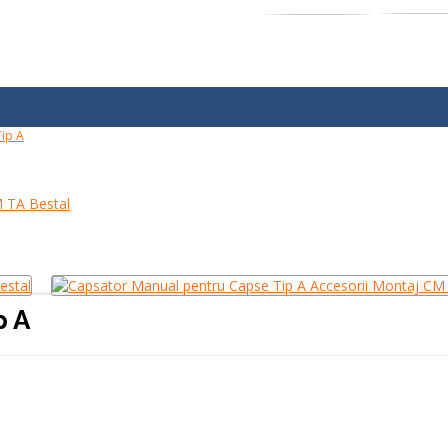
ip A
p A