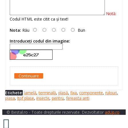
Notă:
Codul HTML este citit ca şi text!
Nota:
Rău
Bun
Introduceţi codul din imagine:
Continuare
Etichete:
lamelă
,
terminală
,
plasă
,
fixa
,
componente
,
rulouri
,
plasa
,
ltpf plase
,
insecte
,
pentru
,
fereasta anti
© Bestal.ro - Toate drepturile rezervate. Dezvoltator
adUp.ro