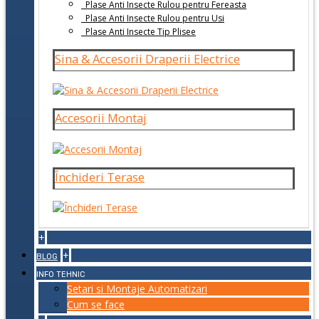
Plase Anti Insecte Rulou pentru Fereasta
Plase Anti Insecte Rulou pentru Usi
Plase Anti Insecte Tip Plisee
Sina & Accesorii Draperii Electrice
Accesorii Montaj
Închideri Terase
+
+
BLOG
INFO TEHNIC
Setari si Montaje Automatizari
Cum se face