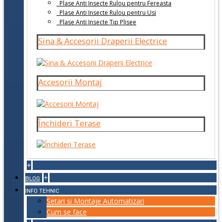
Plase Anti Insecte Rulou pentru Fereasta
Plase Anti Insecte Rulou pentru Usi
Plase Anti Insecte Tip Plisee
Sina & Accesorii Draperii Electrice
Accesorii Montaj
Închideri Terase
+
+
BLOG
INFO TEHNIC
Setari si Montaje Automatizari
Cum se face