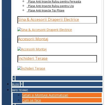
Plase Anti Insecte Rulou pentru Fereasta
Plase Anti Insecte Rulou pentru Usi
Plase Anti Insecte Tip Plisee
Sina & Accesorii Draperii Electrice
Accesorii Montaj
Închideri Terase
+
+
BLOG
INFO TEHNIC
Setari si Montaje Automatizari
Cum se face