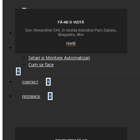
+
FĂ-NE O VIZITĂ
Sos. Alexandriei 544, în incinta Industrial Parc Sabaru,
+
BLOG
Bragadiru, Ilfov
Hartă
INFO TEHNIC
Setari si Montaje Automatizari
Cum se face
+
+
CONTACT
+
FEEDBACK