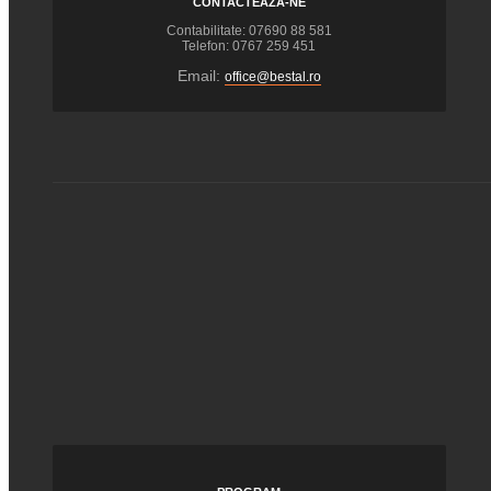
CONTACTEAZĂ-NE
Contabilitate: 07690 88 581
Telefon: 0767 259 451
Email:
office@bestal.ro