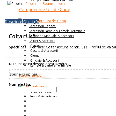
0 opinii
•
Spune-ţi opinia
Componente Usi de Garaj
Descriere
Opinii (0)
Accesorii Capace
Accesorii Lamele si Lamele Terminale
Colțar Ușă
Actionari Manuale & Accesorii
Axuri & Accesorii
Capace
Specificatii Tehnice:
Coltar ascuns pentru ușă. Profilul se va tăi
Casete & Accesorii
Cleme
Ghidaje & Accesorii
Nu sunt opinii despre acest produs.
Lamele si Lamele Terminale
Spune-ţi opinia
Automatizari
Numele tău:
Grup Controlor
Inele & Adaptoare
Intrerupatoare
Motoare Tubulare și Industriale
Placi de Prindere Motor