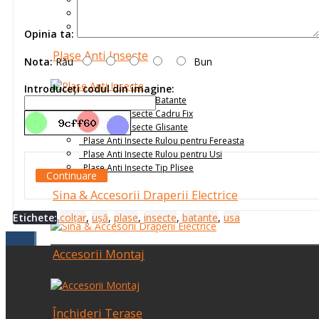
Receptoare
Senzori
Telecomenzi
Opinia ta:
Plase Anti Insecte
Nota:
Rău
Bun
Introduceţi codul din imagine:
Plase Anti Insecte Batante
Plase Anti Insecte Cadru Fix
Plase Anti Insecte Glisante
Plase Anti Insecte Rulou pentru Fereasta
Plase Anti Insecte Rulou pentru Usi
Plase Anti Insecte Tip Plisee
Continuare
Sina & Accesorii Draperii Electrice
Etichete:
colțar
,
ușă
,
plase
,
insecte
,
batante
,
usa
Accesorii Montaj
Închideri Terase