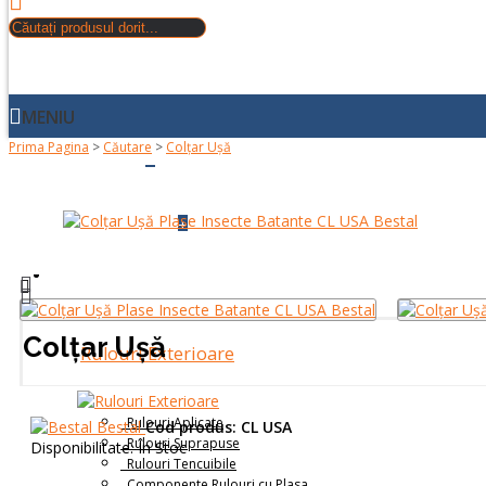
MENIU
Prima Pagina
>
Căutare
>
Colțar Ușă
+
ACASA
+
DESPRE NOI
PRODUSE
Colțar Ușă
Rulouri Exterioare
Rulouri Aplicate
Bestal
Cod produs:
CL USA
Rulouri Suprapuse
Disponibilitate:
În Stoc
Rulouri Tencuibile
Componente Rulouri cu Plasa