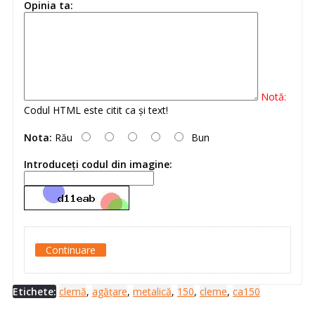
Opinia ta:
Notă:
Codul HTML este citit ca şi text!
Nota:
Rău
Bun
Introduceţi codul din imagine:
Continuare
Etichete:
clemă
,
agățare
,
metalică
,
150
,
cleme
,
ca150