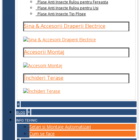
Plase Anti Insecte Rulou pentru Fereasta
Plase Anti Insecte Rulou pentru Usi
Plase Anti Insecte Tip Plisee
Sina & Accesorii Draperii Electrice
Accesorii Montaj
Închideri Terase
+
+
BLOG
INFO TEHNIC
Setari si Montaje Automatizari
Cum se face