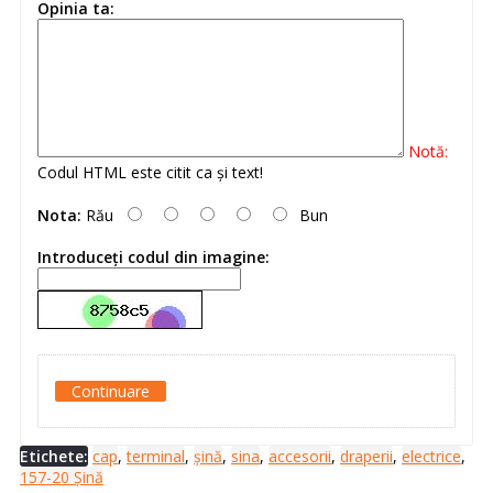
Opinia ta:
Notă:
Codul HTML este citit ca şi text!
Nota:
Rău
Bun
Introduceţi codul din imagine:
Continuare
Etichete:
cap
,
terminal
,
șină
,
sina
,
accesorii
,
draperii
,
electrice
,
157-20 Șină