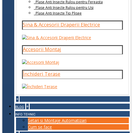
Plase Anti Insecte Rulou pentru Fereasta
Plase Anti Insecte Rulou pentru Usi
Plase Anti Insecte Tip Plisee
Sina & Accesorii Draperii Electrice
Accesorii Montaj
Închideri Terase
+
+
BLOG
INFO TEHNIC
Setari si Montaje Automatizari
Cum se face