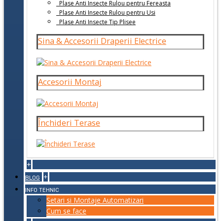
Plase Anti Insecte Rulou pentru Fereasta
Plase Anti Insecte Rulou pentru Usi
Plase Anti Insecte Tip Plisee
Sina & Accesorii Draperii Electrice
Accesorii Montaj
Închideri Terase
+
+
BLOG
INFO TEHNIC
Setari si Montaje Automatizari
Cum se face