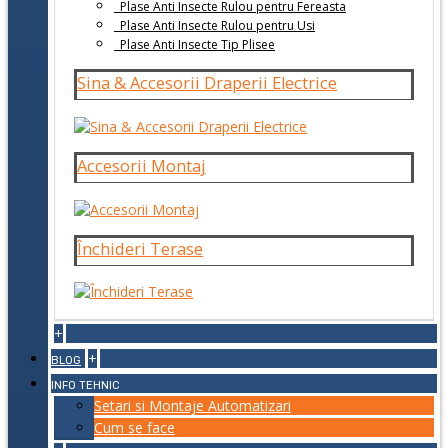
Plase Anti Insecte Rulou pentru Fereasta
Plase Anti Insecte Rulou pentru Usi
Plase Anti Insecte Tip Plisee
Sina & Accesorii Draperii Electrice
Accesorii Montaj
Închideri Terase
+
+
BLOG
INFO TEHNIC
Setari si Montaje Automatizari
Cum se face