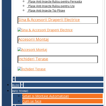
Plase Anti Insecte Rulou pentru Fereasta
Plase Anti Insecte Rulou pentru Usi
Plase Anti Insecte Tip Plisee
Sina & Accesorii Draperii Electrice
Accesorii Montaj
Închideri Terase
+
+
BLOG
INFO TEHNIC
Setari si Montaje Automatizari
Cum se face