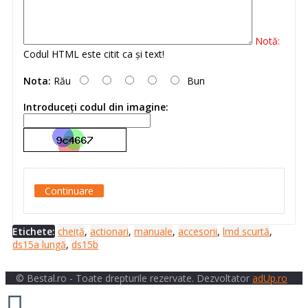
Notă:
Codul HTML este citit ca şi text!
Nota:
Rău
Bun
Introduceţi codul din imagine:
Continuare
Etichete:
cheiță
,
actionari
,
manuale
,
accesorii
,
lmd scurtă
,
ds15a lungă
,
ds15b
© Bestal.ro - Toate drepturile rezervate. Dezvoltator
adUp.ro