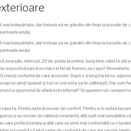
exterioare
tot mai îndepărtate, dar trebuie să ne gândim din timp la lucrurile de 
perioada anului.
tot mai îndepărtate, dar trebuie să ne gândim din timp la lucrurile de 
perioada anului.
ă, luna iulie, miercuri, 29 de grade la umbră. Sună bine când te uiți
ația respectivă parcă nu mai e la fel de frumos, nu-i așa? Revenind la
ți creezi confortul de care ai nevoie. După o zi lungă la birou, aglom
să scapi te simți epuizat și tot ce vrei este sa te odihnești. Dar cum fa
cameră și zgomotul de afară este infernal? Îți spunem noi: cumperi ru
în casa ta. Pentru asta ai nevoie de confort. Pentru a te putea bucur
iguroși și au nevoie de căldură constantă, alții sunt mai sensibili la că
care preferă lumina și alții care se simt mai confortabil cu o lumină
dintre noi merită să aibă parte de confortul de care are nevoie pentr