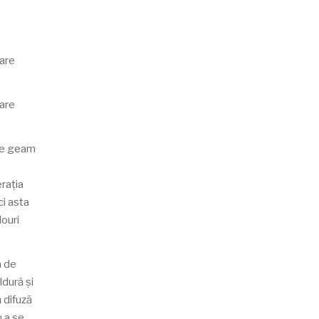
care
care
 pe geam
erația
ci asta
louri
a de
ldură și
 difuză
u a se