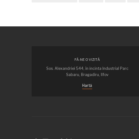
FĂ-NE O VIZITĂ
Sos. Alexandriei 544, în incinta Industrial Parc
Sabaru, Bragadiru, Ilfov
Hartă