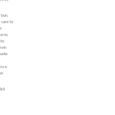
 bun,
 care te
ne
ea nu
ste
evin
urile
tru a
un
pără