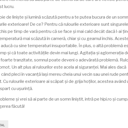
t lucru.
oie de liniște și lumină scăzută pentru a te putea bucura de un somn
rile exterioare! De ce? Pentru că rulourile exterioare sunt singurele
nchis pe timp de vară pentru că se face și mai cald decât dacă l-ai ți
 temperatură mai scăzută în cameră, chiar și cu geamul închis. Acest
să aducă cu sine temperaturi insuportabile. În plus, o altă problemă e
mp și că toate activitățile devin mai lungi. Agitația și aglomerația d
ne foarte tranzitate, somnul poate deveni o adevărată problemă. Rulo
gomot. Un alt plus al rulourilor este acela al siguranței. Mai ales dacă
nci când pleci în vacanță lași mereu cheia unui vecin sau unei rude pen
rt. Cu rulourile exterioare ai scăpat și de grija hoților, acestea având 
spart cu ușurință.
robleme și vrei să ai parte de un somn liniștit, intră pe hipi.ro și cum
egerea făcută!
TAL