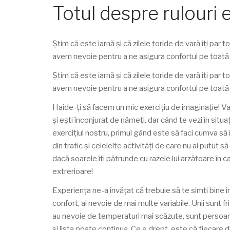
Totul despre rulouri 
Știm că este iarnă și că zilele toride de vară îți par 
avem nevoie pentru a ne asigura confortul pe toată 
Știm că este iarnă și că zilele toride de vară îți par 
avem nevoie pentru a ne asigura confortul pe toată 
Haide-ți să facem un mic exercițiu de imaginație! Var
și ești înconjurat de nămeți, dar când te vezi în situ
exercițiul nostru, primul gând este să faci cumva să î
din trafic și celelelte activități de care nu ai putut 
dacă soarele îți pătrunde cu razele lui arzătoare în 
extrerioare!
Experiența ne-a învățat că trebuie să te simți bine 
confort, ai nevoie de mai multe variabile. Unii sunt fr
au nevoie de temperaturi mai scăzute, sunt persoane 
și lista poate continua. Ce e drept, este că fiecare 