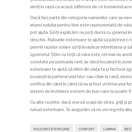
simți în casă ca acasă, idiferent de ce înseamnă aces
Dacă faci parte din categoria oamenilor care au nev
atunci soluția pentru tine este reprezentată de rulou
pot ajuta. Să îți explicăm: nu poți dormi cu geamul î
deschis. Rulourile exterioare te ajută să păstrezi o
permit razelor solare să îți invadeze intimitatea și 
zgomotul. Știm cu toții că vara este cel mai viu anoti
constate pe perioada verii, iar dacă locuiești în zo
exterioare te ajută să elimi din viața ta și factorul z
locuiești la parterul unui bloc sau chiar la casă, atu
verifica din când în când că nu ai fost victima unui fu
sistem de închidere extrem de bun care nu poate fi 
Cu alte cuvinte, dacă vrei să scapi de stres, griji și p
rulouri exterioare. Te asigurăm că nu vei regreta al
RULOURI EXTERIOARE
CONFORT
LUMINA
BES