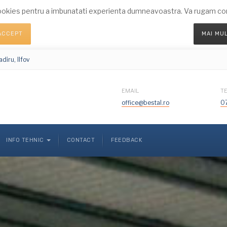
okies pentru a imbunatati experienta dumneavoastra. Va rugam conf
ACCEPT
MAI MU
diru, Ilfov
EMAIL
T
office@bestal.ro
0
INFO TEHNIC
CONTACT
FEEDBACK