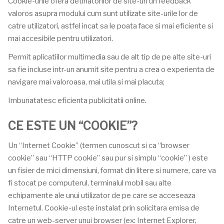
Cookie-urile ofera detinatorilor de site-uri un feedback
valoros asupra modului cum sunt utilizate site-urile lor de
catre utilizatori, astfel incat sa le poata face si mai eficiente si
mai accesibile pentru utilizatori.
Permit aplicatiilor multimedia sau de alt tip de pe alte site-uri
sa fie incluse intr-un anumit site pentru a crea o experienta de
navigare mai valoroasa, mai utila si mai placuta;
Imbunatatesc eficienta publicitatii online.
CE ESTE UN “COOKIE”?
Un “Internet Cookie” (termen cunoscut si ca “browser
cookie” sau “HTTP cookie” sau pur si simplu “cookie” ) este
un fisier de mici dimensiuni, format din litere si numere, care va
fi stocat pe computerul, terminalul mobil sau alte
echipamente ale unui utilizator de pe care se acceseaza
Internetul. Cookie-ul este instalat prin solicitara emisa de
catre un web-server unui browser (ex: Internet Explorer,