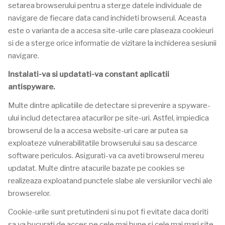
setarea browserului pentru a sterge datele individuale de
navigare de fiecare data cand inchideti browserul. Aceasta
este o varianta de a accesa site-urile care plaseaza cookieuri
si de a sterge orice informatie de vizitare la inchiderea sesiunii
navigare.
Instalati-va si updatati-va constant aplicatii
antispyware.
Multe dintre aplicatiile de detectare si prevenire a spyware-
ului includ detectarea atacurilor pe site-uri. Astfel, impiedica
browserul de la a accesa website-uri care ar putea sa
exploateze vulnerabilitatile browserului sau sa descarce
software periculos. Asigurati-va ca aveti browserul mereu
updatat. Multe dintre atacurile bazate pe cookies se
realizeaza exploatand punctele slabe ale versiunilor vechi ale
browserelor.
Cookie-urile sunt pretutindeni si nu pot fi evitate daca doriti
sa va bucurati de acces pe cele mai bune si cele mai mari site-