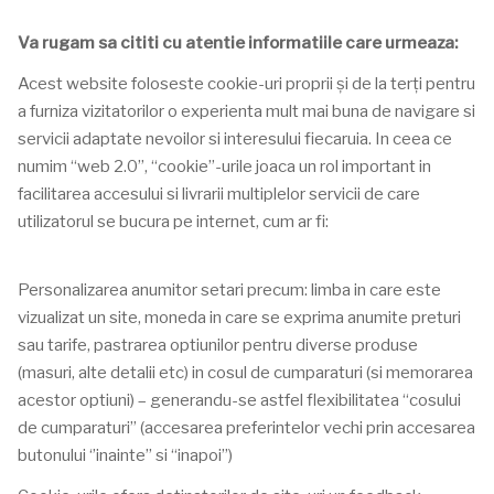
Va rugam sa cititi cu atentie informatiile care urmeaza:
Acest website foloseste cookie-uri proprii și de la terți pentru
a furniza vizitatorilor o experienta mult mai buna de navigare si
servicii adaptate nevoilor si interesului fiecaruia. In ceea ce
numim “web 2.0”, “cookie”-urile joaca un rol important in
facilitarea accesului si livrarii multiplelor servicii de care
utilizatorul se bucura pe internet, cum ar fi:
Personalizarea anumitor setari precum: limba in care este
vizualizat un site, moneda in care se exprima anumite preturi
sau tarife, pastrarea optiunilor pentru diverse produse
(masuri, alte detalii etc) in cosul de cumparaturi (si memorarea
acestor optiuni) – generandu-se astfel flexibilitatea “cosului
de cumparaturi” (accesarea preferintelor vechi prin accesarea
butonului ‘’inainte’’ si “inapoi’’)