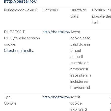
http://bestal.ro//
Numele cookie-ului
Domeniul
Durata de
Cookie-uri
viață
plasate de
terti
PHPSESSID
http://bestal.ro//
Acest
PHP generic session
cookie este
cookie
valid doar în
Citește mai mult...
timpul
sesiunii
curente de
browser și
este șters la
închiderea
browserului
_ga
http://bestal.ro//
Acest
Google
cookie
expiră în 2