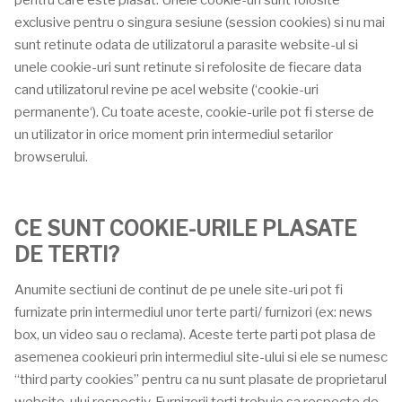
pentru care este plasat. Unele cookie-uri sunt folosite
exclusive pentru o singura sesiune (session cookies) si nu mai
sunt retinute odata de utilizatorul a parasite website-ul si
unele cookie-uri sunt retinute si refolosite de fiecare data
cand utilizatorul revine pe acel website (‘cookie-uri
permanente‘). Cu toate aceste, cookie-urile pot fi sterse de
un utilizator in orice moment prin intermediul setarilor
browserului.
CE SUNT COOKIE-URILE PLASATE
DE TERTI?
Anumite sectiuni de continut de pe unele site-uri pot fi
furnizate prin intermediul unor terte parti/ furnizori (ex: news
box, un video sau o reclama). Aceste terte parti pot plasa de
asemenea cookieuri prin intermediul site-ului si ele se numesc
“third party cookies” pentru ca nu sunt plasate de proprietarul