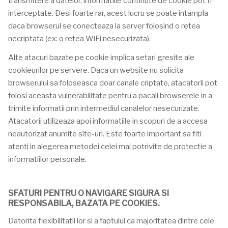
transmitere a datelor, informatiile continute de cookie pot fi
interceptate. Desi foarte rar, acest lucru se poate intampla
daca browserul se conecteaza la server folosind o retea
necriptata (ex: o retea WiFi nesecurizata).
Alte atacuri bazate pe cookie implica setari gresite ale
cookieurilor pe servere. Daca un website nu solicita
browserului sa foloseasca doar canale criptate, atacatorii pot
folosi aceasta vulnerabilitate pentru a pacali browserele in a
trimite informatii prin intermediul canalelor nesecurizate.
Atacatorii utilizeaza apoi informatiile in scopuri de a accesa
neautorizat anumite site-uri. Este foarte important sa fiti
atenti in alegerea metodei celei mai potrivite de protectie a
informatiilor personale.
SFATURI PENTRU O NAVIGARE SIGURA SI
RESPONSABILA, BAZATA PE COOKIES.
Datorita flexibilitatii lor si a faptului ca majoritatea dintre cele