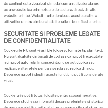
de continut este vizualizat si modul cum un utilizator ajunge
pe unwebsite (ex prin motoare de cautare, direct, din alte
website-uri etc). Website-urile deruleaza aceste analize a
utilizarii lor pentru a imbunatati site-urile in beneficiul userilor.
SECURITATE SI PROBLEME LEGATE
DE CONFIDENTIALITATE
Cookieurile NU sunt virusi! Ele folosesc formate tip plain text.
Nu sunt alcatuite din bucati de cod asa ca nu pot fi executate
nici nu pot auto-rula. In consecinta, nu se pot duplica sau
replica pe alte retele pentru a se rula sau replica din nou.
Deoarece nu pot indeplini aceste functii, nu pot fi considerate
virusi.
Cookie-urile pot fi totusi folosite pentru scopuri negative.
Deoarece stocheaza informatii despre preferintele si istoricul
de navigare al utilizatorilor, atat pe un anume site cat si pe mai