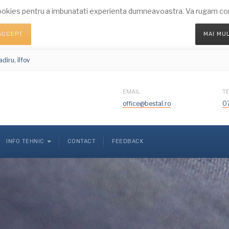
okies pentru a imbunatati experienta dumneavoastra. Va rugam conf
ACCEPT
MAI MU
diru, Ilfov
EMAIL
T
office@bestal.ro
0
INFO TEHNIC
CONTACT
FEEDBACK