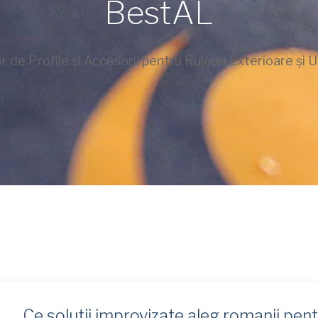
BestAL
or de Profile și Accesorii pentru Rulouri Exterioare și U
Ce solutii improvizate aleg romanii pentr