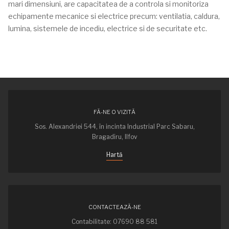
mari dimensiuni, are capacitatea de a controla si monitoriza
echipamente mecanice si electrice precum: ventilatia, caldura,
lumina, sistemele de incediu, electrice si de securitate etc.
FĂ-NE O VIZITĂ
Sos. Alexandriei 544, în incinta Industrial Parc Sabaru,
Bragadiru, Ilfov
Hartă
CONTACTEAZĂ-NE
Contabilitate: 07690 88 581