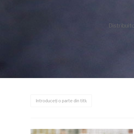
Distribuit
Introduceți
o
parte
din
titlu.