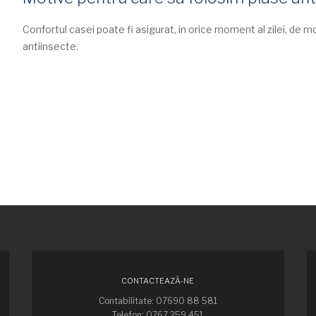
Confortul casei poate fi asigurat, in orice moment al zilei, de
antiinsecte.
CONTACTEAZĂ-NE
Contabilitate: 07690 88 581
Telefon: 0767 259 451