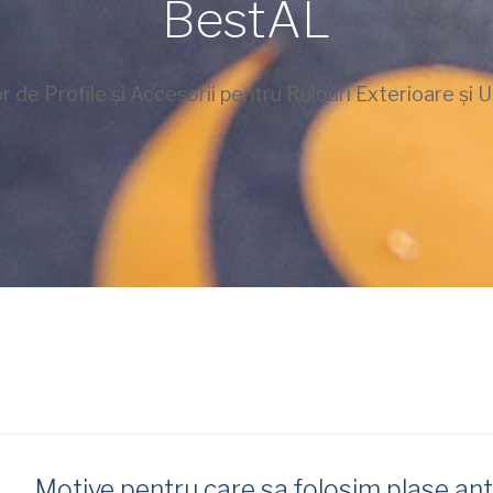
BestAL
or de Profile și Accesorii pentru Rulouri Exterioare și U
Motive pentru care sa folosim plase ant