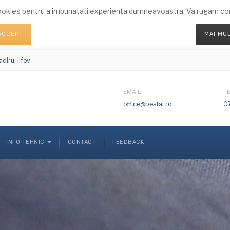
okies pentru a imbunatati experienta dumneavoastra. Va rugam conf
ACCEPT
MAI MU
diru, Ilfov
EMAIL
T
office@bestal.ro
0
INFO TEHNIC
CONTACT
FEEDBACK