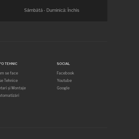
Sâmbătă - Duminică: Închis
FO TEHNIC
SOCIAL
um se face
Facebook
se Tehnice
Youtube
tari și Montaje
Google
tomatizări