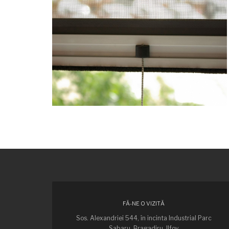
FĂ-NE O VIZITĂ
Sos. Alexandriei 544, în incinta Industrial Parc
Sabaru, Bragadiru, Ilfov