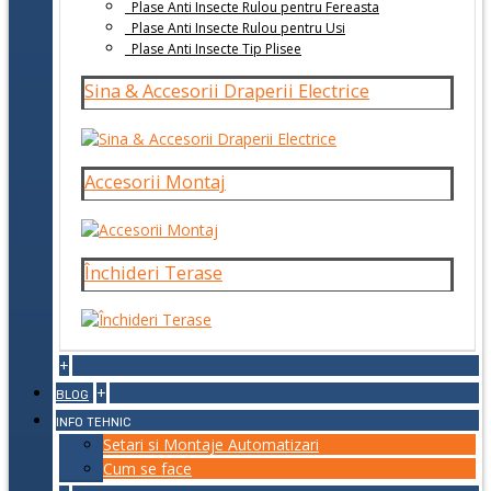
Plase Anti Insecte Rulou pentru Fereasta
Plase Anti Insecte Rulou pentru Usi
Plase Anti Insecte Tip Plisee
Sina & Accesorii Draperii Electrice
Accesorii Montaj
Închideri Terase
+
+
BLOG
INFO TEHNIC
Setari si Montaje Automatizari
Cum se face