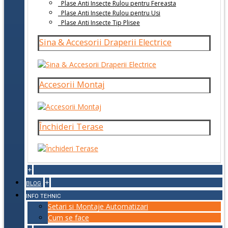
Plase Anti Insecte Rulou pentru Fereasta
Plase Anti Insecte Rulou pentru Usi
Plase Anti Insecte Tip Plisee
Sina & Accesorii Draperii Electrice
Accesorii Montaj
Închideri Terase
+
+
BLOG
INFO TEHNIC
Setari si Montaje Automatizari
Cum se face