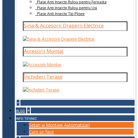
Plase Anti Insecte Rulou pentru Fereasta
Plase Anti Insecte Rulou pentru Usi
Plase Anti Insecte Tip Plisee
Sina & Accesorii Draperii Electrice
Accesorii Montaj
Închideri Terase
+
+
BLOG
INFO TEHNIC
Setari si Montaje Automatizari
Cum se face