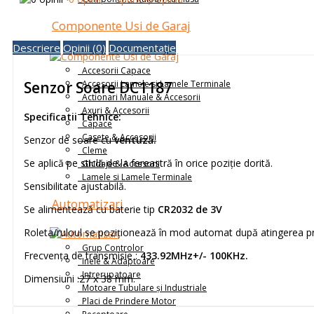
Componente Usi de Garaj
Descriere
Opinii (0)
Documentație
Accesorii Capace
Accesorii Lamele si Lamele Terminale
Senzor Soare DC1187
Actionari Manuale & Accesorii
Axuri & Accesorii
Specificatii Tehnice:
Capace
Casete & Accesorii
Senzor de soare cu
ventuză.
Cleme
Se aplică pe sticlă de la fereastră în orice poziție dorită.
Ghidaje & Accesorii
Lamele si Lamele Terminale
Sensibilitate ajustabilă.
Automatizari
Se alimentează cu baterie tip
CR2032 de 3V
Roleta/ruloul se poziționează în mod automat după atingerea prag
Grup Controlor
Frecvența de transmisie :
433.92MHz+/- 100KHz.
Inele & Adaptoare
Intrerupatoare
Dimensiuni :27 x 38 mm.
Motoare Tubulare și Industriale
Placi de Prindere Motor