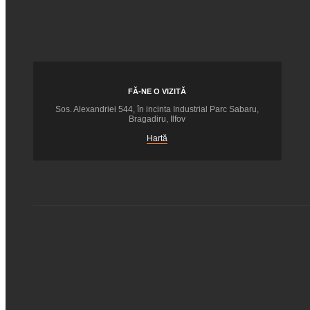
FĂ-NE O VIZITĂ
Sos. Alexandriei 544, în incinta Industrial Parc Sabaru,
Bragadiru, Ilfov
Hartă