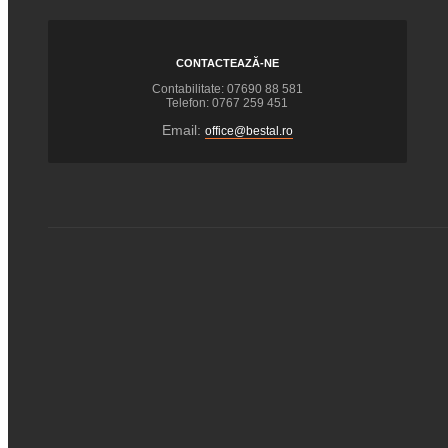
CONTACTEAZĂ-NE
Contabilitate: 07690 88 581
Telefon: 0767 259 451
Email:
office@bestal.ro