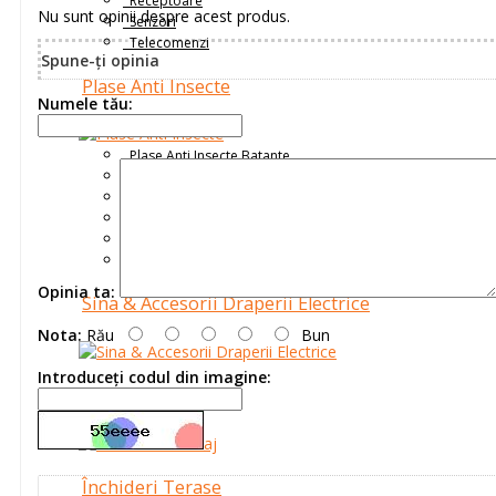
Receptoare
Nu sunt opinii despre acest produs.
Senzori
Telecomenzi
Spune-ţi opinia
Plase Anti Insecte
Numele tău:
Plase Anti Insecte Batante
Plase Anti Insecte Cadru Fix
Plase Anti Insecte Glisante
Plase Anti Insecte Rulou pentru Fereasta
Plase Anti Insecte Rulou pentru Usi
Plase Anti Insecte Tip Plisee
Opinia ta:
Sina & Accesorii Draperii Electrice
Nota:
Rău
Bun
Introduceţi codul din imagine:
Accesorii Montaj
Închideri Terase