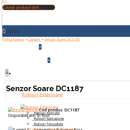
MENIU
Prima Pagina
>
Căutare
>
Senzor Soare DC1187
+
ACASA
+
DESPRE NOI
PRODUSE
Senzor Soare DC1187
Rulouri Exterioare
Bestal
Cod produs:
DC1187
Rulouri Aplicate
Disponibilitate:
În Stoc
Rulouri Suprapuse
Rulouri Tencuibile
0 opinii
•
Spune-ţi opinia
Componente Rulouri cu Plasa