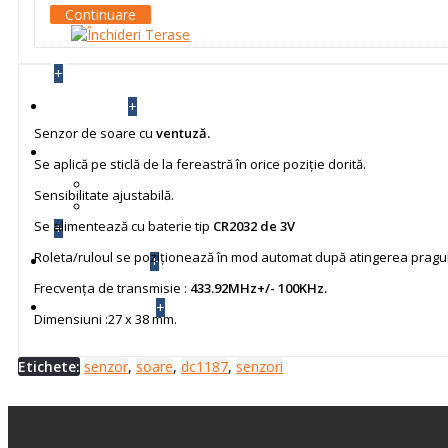
Continuare
+
+
BLOG
Senzor de soare cu
ventuză.
INFO TEHNIC
Se aplică pe sticlă de la fereastră în orice poziție dorită.
Setari si Montaje Automatizari
Sensibilitate ajustabilă.
Cum se face
Se alimentează cu baterie tip
CR2032 de 3V
+
Roleta/ruloul se poziționează în mod automat după atingerea pragulu
+
CONTACT
Frecvența de transmisie :
433.92MHz+/- 100KHz.
+
FEEDBACK
Dimensiuni :27 x 38 mm.
Etichete:
senzor
,
soare
,
dc1187
,
senzori