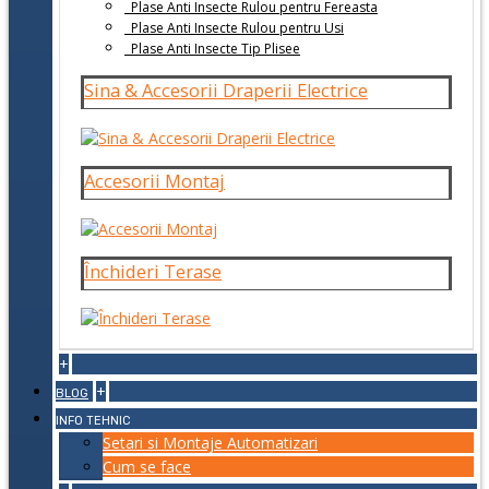
Plase Anti Insecte Rulou pentru Fereasta
Plase Anti Insecte Rulou pentru Usi
Plase Anti Insecte Tip Plisee
Sina & Accesorii Draperii Electrice
Accesorii Montaj
Închideri Terase
+
+
BLOG
INFO TEHNIC
Setari si Montaje Automatizari
Cum se face