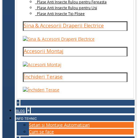
Plase Anti Insecte Rulou pentru Fereasta
Plase Anti Insecte Rulou pentru Usi
Plase Anti Insecte Tip Plisee
Sina & Accesorii Draperii Electrice
Accesorii Montaj
Închideri Terase
+
+
BLOG
INFO TEHNIC
Setari si Montaje Automatizari
Cum se face