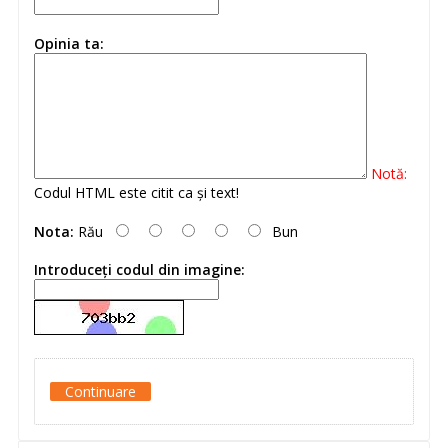
Opinia ta:
Notă:
Codul HTML este citit ca şi text!
Nota:
Rău
Bun
Introduceţi codul din imagine:
Continuare