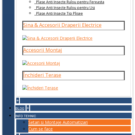
Plase Anti Insecte Rulou pentru Fereasta
Plase Anti Insecte Rulou pentru Usi
Plase Anti Insecte Tip Plisee
Sina & Accesorii Draperii Electrice
Accesorii Montaj
Închideri Terase
+
+
BLOG
INFO TEHNIC
Setari si Montaje Automatizari
Cum se face