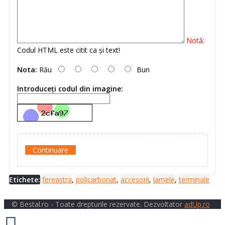
Notă:
Codul HTML este citit ca şi text!
Nota:
Rău
Bun
Introduceţi codul din imagine:
Continuare
Etichete:
fereastra
,
policarbonat
,
accesorii
,
lamele
,
terminale
© Bestal.ro - Toate drepturile rezervate. Dezvoltator
adUp.ro