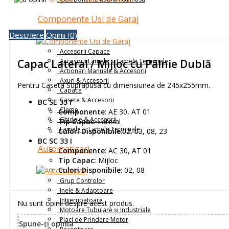
Componente Usi de Garaj
Descriere
Opinii (0)
Accesorii Capace
Accesorii Lamele si Lamele Terminale
Capac Lateral / Mijloc cu Pâlnie Dublă
Actionari Manuale & Accesorii
Axuri & Accesorii
Pentru Caseta Suprapusa cu dimensiunea de 245x255mm.
Capace
Casete & Accesorii
BC SE 33 I
Cleme
Componente
: AE 30, AT 01
Ghidaje & Accesorii
Tip Capac
: Lateral
Lamele si Lamele Terminale
Culori Disponibile
:02, 03, 08, 23
BC SC 33 I
Automatizari
Componente
: AC 30, AT 01
Tip Capac:
Mijloc
Culori Disponibile
: 02, 08
Grup Controlor
Inele & Adaptoare
Intrerupatoare
Nu sunt opinii despre acest produs.
Motoare Tubulare și Industriale
Placi de Prindere Motor
Spune-ţi opinia