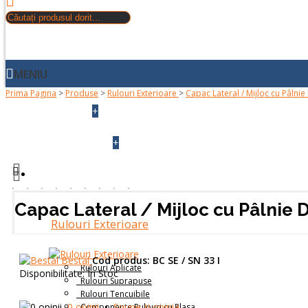
MENIU
Prima Pagina
>
Produse
>
Rulouri Exterioare
>
Capac Lateral / Mijloc cu Pâlnie
+
ACASA
+
DESPRE NOI
PRODUSE
Capac Lateral / Mijloc cu Pâlnie 
Rulouri Exterioare
Bestal
Cod produs:
BC SE / SN 33 I
Rulouri Aplicate
Disponibilitate:
În Stoc
Rulouri Suprapuse
Rulouri Tencuibile
0 opinii
•
Spune-ţi opinia
Componente Rulouri cu Plasa