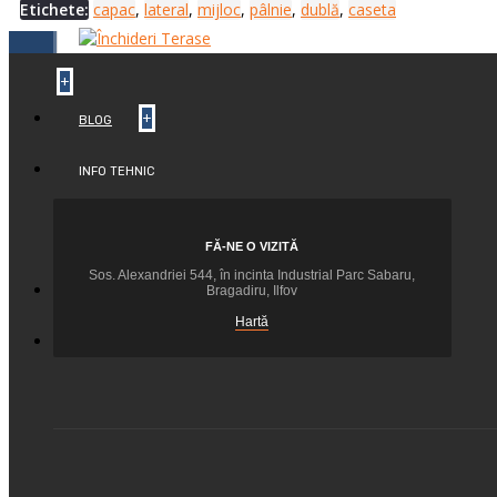
Etichete:
capac
,
lateral
,
mijloc
,
pâlnie
,
dublă
,
caseta
+
+
BLOG
INFO TEHNIC
Setari si Montaje Automatizari
Cum se face
FĂ-NE O VIZITĂ
+
Sos. Alexandriei 544, în incinta Industrial Parc Sabaru,
+
Bragadiru, Ilfov
CONTACT
Hartă
+
FEEDBACK