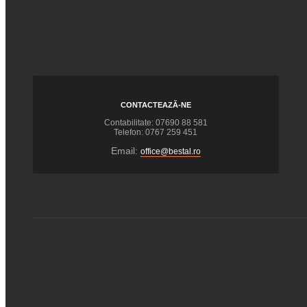
CONTACTEAZĂ-NE
Contabilitate: 07690 88 581
Telefon: 0767 259 451
Email:
office@bestal.ro