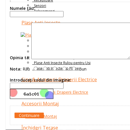
Receptoare
Senzori
Numele tău:
Telecomenzi
Plase Anti Insecte
Plase Anti Insecte Batante
Plase Anti Insecte Cadru Fix
Plase Anti Insecte Glisante
Opinia ta:
Plase Anti Insecte Rulou pentru Fereasta
Plase Anti Insecte Rulou pentru Usi
Plase Anti Insecte Tip Plisee
Nota:
Rău
Bun
Sina & Accesorii Draperii Electrice
Introduceţi codul din imagine:
Accesorii Montaj
Continuare
Închideri Terase