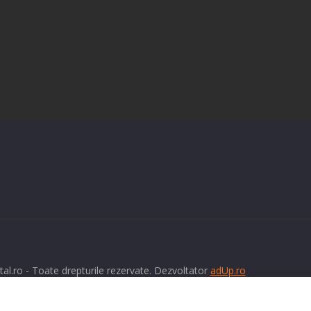
tal.ro - Toate drepturile rezervate. Dezvoltator
adUp.ro