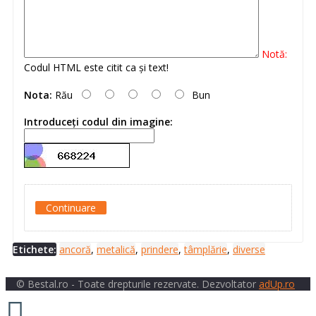
Notă:
Codul HTML este citit ca şi text!
Nota:
Rău
Bun
Introduceţi codul din imagine:
Continuare
Etichete:
ancoră
,
metalică
,
prindere
,
tâmplărie
,
diverse
© Bestal.ro - Toate drepturile rezervate. Dezvoltator
adUp.ro