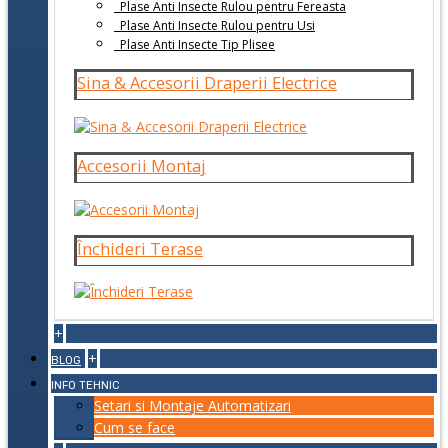
Plase Anti Insecte Rulou pentru Fereasta
Plase Anti Insecte Rulou pentru Usi
Plase Anti Insecte Tip Plisee
Sina & Accesorii Draperii Electrice
Accesorii Montaj
Închideri Terase
+
+
BLOG
INFO TEHNIC
Setari si Montaje Automatizari
Cum se face