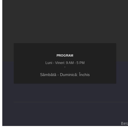
PROGRAM
Luni - Vineri: 9 AM - 5 PM
-
Sâmbătă - Duminică: Închis
Bes