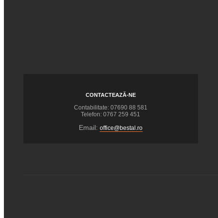
CONTACTEAZĂ-NE
Contabilitate: 07690 88 581
Telefon: 0767 259 451
Email:
office@bestal.ro