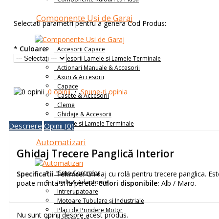
Componente Usi de Garaj
Selectati parametri pentru a genera Cod Produs:
*
Culoare:
Accesorii Capace
Accesorii Lamele si Lamele Terminale
Actionari Manuale & Accesorii
Axuri & Accesorii
Capace
0 opinii
•
Spune-ţi opinia
Casete & Accesorii
Cleme
Ghidaje & Accesorii
Lamele si Lamele Terminale
Descriere
Opinii (0)
Automatizari
Ghidaj Trecere Panglică Interior
Grup Controlor
Specificatii Tehnice:
Ghidaj cu rolă pentru trecere panglica. Este
Inele & Adaptoare
poate monta si la perete.
Culori disponibile:
Alb / Maro.
Intrerupatoare
Motoare Tubulare și Industriale
Placi de Prindere Motor
Nu sunt opinii despre acest produs.