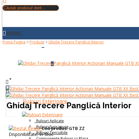
MENIU
Prima Pagina
>
Produse
>
Ghidaj Trecere Panglică Interior
+
ACASA
+
DESPRE NOI
PRODUSE
Rulouri Exterioare
Ghidaj Trecere Panglică Interior
Rulouri Aplicate
Rulouri Suprapuse
Bestal
Cod produs:
GTB ZZ
Rulouri Tencuibile
Disponibilitate:
În Stoc
Componente Rulouri cu Plasa