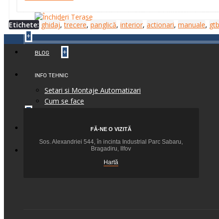
Etichete:
ghidaj
,
trecere
,
panglică
,
interior
,
actionari
,
manuale
,
gt
+
+
BLOG
INFO TEHNIC
Setari si Montaje Automatizari
Cum se face
+
+
CONTACT
FĂ-NE O VIZITĂ
Sos. Alexandriei 544, în incinta Industrial Parc Sabaru,
Bragadiru, Ilfov
+
FEEDBACK
Hartă