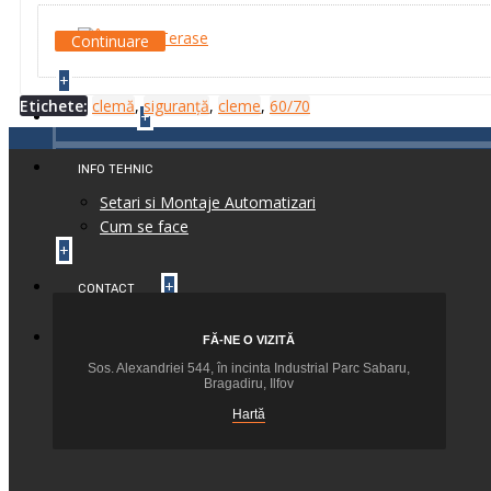
Continuare
+
Etichete:
clemă
,
siguranță
,
cleme
,
60/70
+
BLOG
INFO TEHNIC
Setari si Montaje Automatizari
Cum se face
+
+
CONTACT
+
FEEDBACK
FĂ-NE O VIZITĂ
Sos. Alexandriei 544, în incinta Industrial Parc Sabaru,
Bragadiru, Ilfov
Hartă