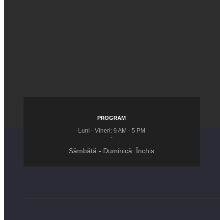
PROGRAM
Luni - Vineri: 9 AM - 5 PM
-
Sâmbătă - Duminică: Închis