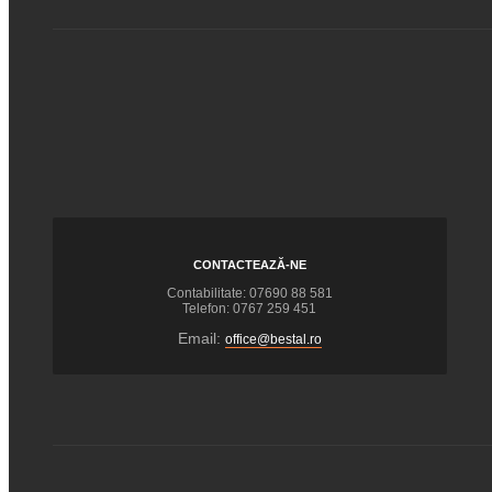
CONTACTEAZĂ-NE
Contabilitate: 07690 88 581
Telefon: 0767 259 451
Email:
office@bestal.ro