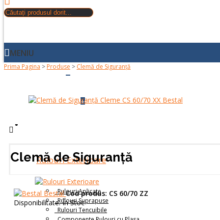
MENIU
Prima Pagina
>
Produse
>
Clemă de Siguranță
+
ACASA
+
DESPRE NOI
PRODUSE
Clemă de Siguranță
Rulouri Exterioare
Rulouri Aplicate
Bestal
Cod produs:
CS 60/70 ZZ
Rulouri Suprapuse
Disponibilitate:
În Stoc
Rulouri Tencuibile
Componente Rulouri cu Plasa