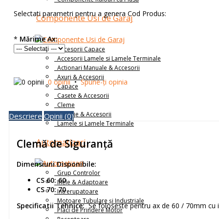
Selectati parametri pentru a genera Cod Produs:
Componente Usi de Garaj
*
Mărime Ax:
Accesorii Capace
Accesorii Lamele si Lamele Terminale
Actionari Manuale & Accesorii
Axuri & Accesorii
0 opinii
•
Spune-ţi opinia
Capace
Casete & Accesorii
Cleme
Ghidaje & Accesorii
Descriere
Opinii (0)
Lamele si Lamele Terminale
Automatizari
Clemă de Siguranță
Dimensiuni Disponibile:
Grup Controlor
CS 60: 60
Inele & Adaptoare
CS 70: 70
Intrerupatoare
Motoare Tubulare și Industriale
Specificatii Tehnice:
Se foloseste pentru ax de 60 / 70mm cu in
Placi de Prindere Motor