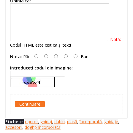
Opinia ta:
Notă:
Codul HTML este citit ca şi text!
Nota:
Rău
Bun
Introduceţi codul din imagine:
Continuare
Etichete:
opritor
,
ghidaj
,
dublu
,
plasă
,
încorporată
,
ghidaje
,
accesorii
,
doghp Încorporată