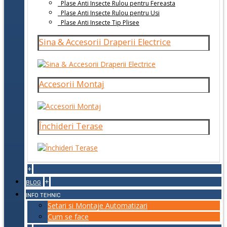
Plase Anti Insecte Rulou pentru Fereasta
Plase Anti Insecte Rulou pentru Usi
Plase Anti Insecte Tip Plisee
Sina & Accesorii Draperii Electrice
Accesorii Montaj
Închideri Terase
+
+
BLOG
INFO TEHNIC
Setari si Montaje Automatizari
Cum se face