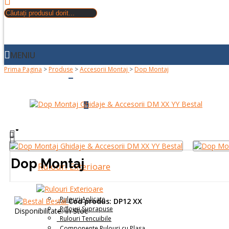
MENIU
Prima Pagina
>
Produse
>
Accesorii Montaj
>
Dop Montaj
+
ACASA
+
DESPRE NOI
PRODUSE
Dop Montaj
Rulouri Exterioare
Rulouri Aplicate
Bestal
Cod produs:
DP12 XX
Rulouri Suprapuse
Disponibilitate:
În Stoc
Rulouri Tencuibile
Componente Rulouri cu Plasa