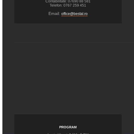
Contabilitate: 07690 88 581
Telefon: 0767 259 451
Email:
office@bestal.ro
PROGRAM