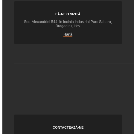
FĂ-NE O VIZITĂ
Sos. Alexandriei 544, în incinta Industrial Parc Sabaru,
Bragadiru, Ilfov
Hartă
CONTACTEAZĂ-NE