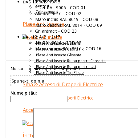
Receptoare
10:
A/B: 10/15
DAS
Senzori
Silver RAL 9006 - COD 01
Telecomenzi
Alb RAL 9016 - COD 02
Maro inchis RAL 8019 - COD 08
Plase Anti Insecte
Maro deschis RAL 8014 - COD 09
Gri antracit - COD 23
12
: A/B: 12/17
DAS
Alb RAL 9016 - COD 02
Plase Anti Insecte Batante
Maro mahon RAL 8016 - COD 16
Plase Anti Insecte Cadru Fix
Plase Anti Insecte Glisante
Plase Anti Insecte Rulou pentru Fereasta
Plase Anti Insecte Rulou pentru Usi
Nu sunt opinii despre acest produs.
Plase Anti Insecte Tip Plisee
Spune-ţi opinia
Sina & Accesorii Draperii Electrice
Numele tău:
Accesorii Montaj
Închideri Terase