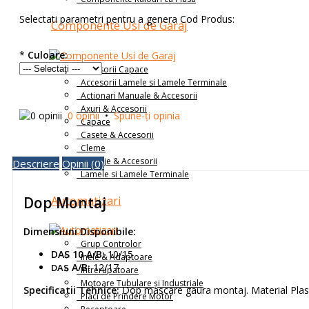
Selectati parametri pentru a genera Cod Produs:
Componente Usi de Garaj
*
Culoare:
Accesorii Capace
Accesorii Lamele si Lamele Terminale
Actionari Manuale & Accesorii
Axuri & Accesorii
0 opinii
•
Spune-ţi opinia
Capace
Casete & Accesorii
Cleme
Ghidaje & Accesorii
Descriere
Opinii (0)
Lamele si Lamele Terminale
Automatizari
Dop Montaj
Dimensiuni Disponibile:
Grup Controlor
DAS 10 A/B:
10/15
Inele & Adaptoare
A/B:
12/17
DAS
Intrerupatoare
Motoare Tubulare și Industriale
Specificatii Tehnice:
Dop mascare gaura montaj. Material Plast
Placi de Prindere Motor