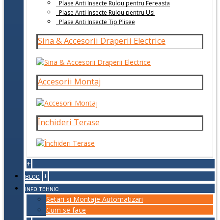
Plase Anti Insecte Rulou pentru Fereasta
Plase Anti Insecte Rulou pentru Usi
Plase Anti Insecte Tip Plisee
Sina & Accesorii Draperii Electrice
Accesorii Montaj
Închideri Terase
+
+
BLOG
INFO TEHNIC
Setari si Montaje Automatizari
Cum se face