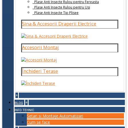
Plase Anti Insecte Rulou pentru Fereasta
Plase Anti Insecte Rulou pentru Usi
Plase Anti Insecte Tip Plisee
Sina & Accesorii Draperii Electrice
Accesorii Montaj
Închideri Terase
+
+
BLOG
INFO TEHNIC
Setari si Montaje Automatizari
Cum se face