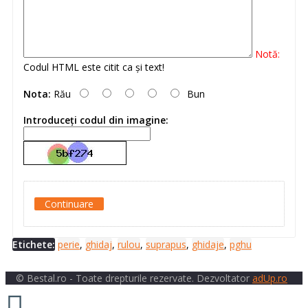
Notă:
Codul HTML este citit ca şi text!
Nota:
Rău
Bun
Introduceţi codul din imagine:
Continuare
Etichete:
perie
,
ghidaj
,
rulou
,
suprapus
,
ghidaje
,
pghu
© Bestal.ro - Toate drepturile rezervate. Dezvoltator
adUp.ro