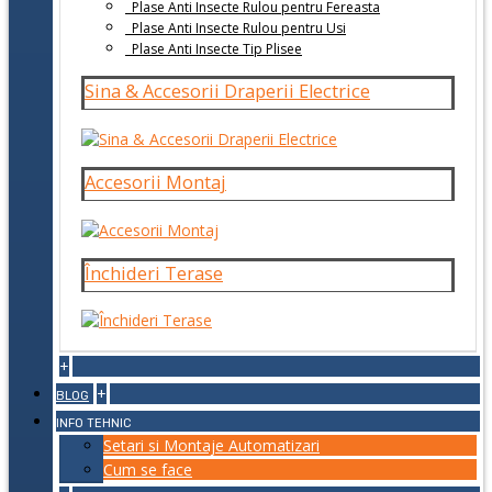
Plase Anti Insecte Rulou pentru Fereasta
Plase Anti Insecte Rulou pentru Usi
Plase Anti Insecte Tip Plisee
Sina & Accesorii Draperii Electrice
Accesorii Montaj
Închideri Terase
+
+
BLOG
INFO TEHNIC
Setari si Montaje Automatizari
Cum se face