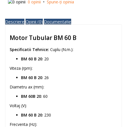
0 opinii
•
Spune-ţi opinia
Descriere
Opinii (0)
Documentație
Motor Tubular BM 60 B
Specificatii Tehnice:
Cuplu (N.m.):
BM 60 B 20
: 20
Viteza (rpm):
BM 60 B 20
: 26
Diametru ax (mm):
BM 60B 20
: 60
Voltaj (V):
BM 60 B 20
: 230
Frecventa (Hz):