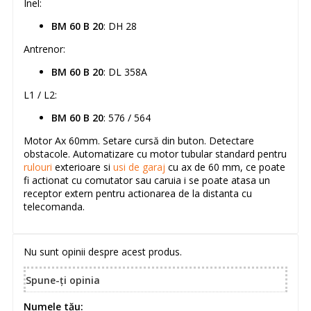
Inel:
BM 60 B 20
: DH 28
Antrenor:
BM 60 B 20
: DL 358A
L1 / L2:
BM 60 B 20
: 576 / 564
Motor Ax 60mm. Setare cursă din buton. Detectare
obstacole. Automatizare cu motor tubular standard pentru
rulouri
exterioare si
usi de garaj
cu ax de 60 mm, ce poate
fi actionat cu comutator sau caruia i se poate atasa un
receptor extern pentru actionarea de la distanta cu
telecomanda.
Nu sunt opinii despre acest produs.
Spune-ţi opinia
Numele tău: