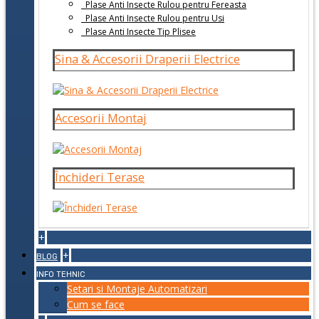
Plase Anti Insecte Rulou pentru Fereasta
Plase Anti Insecte Rulou pentru Usi
Plase Anti Insecte Tip Plisee
Sina & Accesorii Draperii Electrice
Accesorii Montaj
Închideri Terase
+
+
BLOG
INFO TEHNIC
Setari si Montaje Automatizari
Cum se face