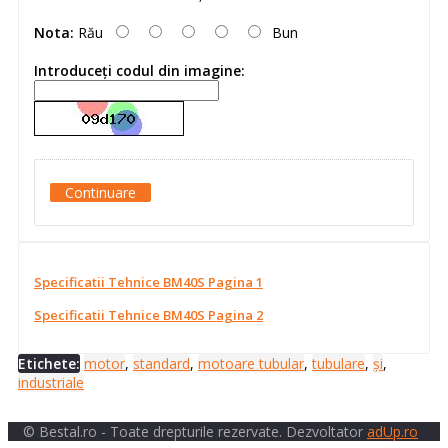
Nota:
Rău
Bun
Introduceţi codul din imagine:
Continuare
Specificatii Tehnice BM40S Pagina 1
Specificatii Tehnice BM40S Pagina 2
Etichete:
motor
,
standard
,
motoare tubular
,
tubulare
,
și
,
industriale
© Bestal.ro - Toate drepturile rezervate. Dezvoltator
adUp.ro