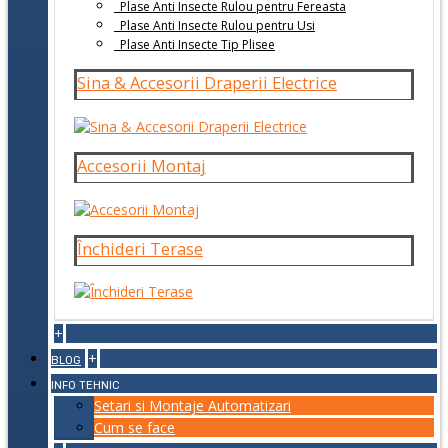
Plase Anti Insecte Rulou pentru Fereasta
Plase Anti Insecte Rulou pentru Usi
Plase Anti Insecte Tip Plisee
Sina & Accesorii Draperii Electrice
Accesorii Montaj
Închideri Terase
+
+
BLOG
INFO TEHNIC
Setari si Montaje Automatizari
Cum se face