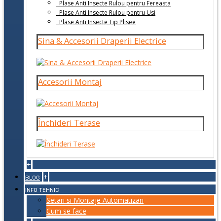
Plase Anti Insecte Rulou pentru Fereasta
Plase Anti Insecte Rulou pentru Usi
Plase Anti Insecte Tip Plisee
Sina & Accesorii Draperii Electrice
Accesorii Montaj
Închideri Terase
+
+
BLOG
INFO TEHNIC
Setari si Montaje Automatizari
Cum se face