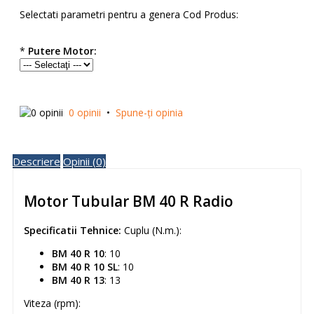
Selectati parametri pentru a genera Cod Produs:
*
Putere Motor:
0 opinii
•
Spune-ţi opinia
Descriere
Opinii (0)
Motor Tubular BM 40 R Radio
Specificatii Tehnice:
Cuplu (N.m.):
BM 40 R 10
: 10
BM 40 R 10 SL
: 10
BM 40 R 13
: 13
Viteza (rpm):