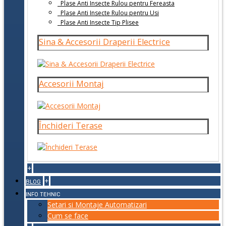
Plase Anti Insecte Rulou pentru Fereasta
Plase Anti Insecte Rulou pentru Usi
Plase Anti Insecte Tip Plisee
Sina & Accesorii Draperii Electrice
Accesorii Montaj
Închideri Terase
+
+
BLOG
INFO TEHNIC
Setari si Montaje Automatizari
Cum se face