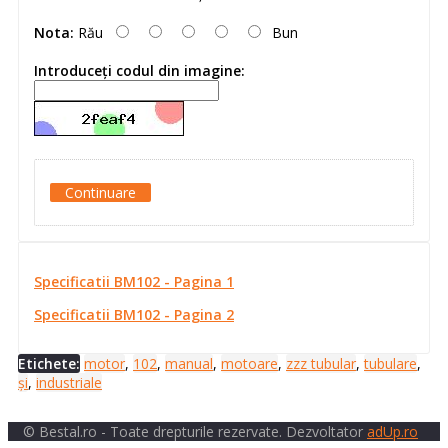
Nota:
Rău
Bun
Introduceţi codul din imagine:
Continuare
Specificatii BM102 - Pagina 1
Specificatii BM102 - Pagina 2
Etichete:
motor
,
102
,
manual
,
motoare
,
zzz tubular
,
tubulare
,
și
,
industriale
© Bestal.ro - Toate drepturile rezervate. Dezvoltator
adUp.ro