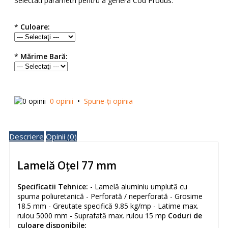
Selectati parametri pentru a genera Cod Produs:
*
Culoare:
*
Mărime Bară:
0 opinii
•
Spune-ţi opinia
Descriere
Opinii (0)
Lamelă Oțel 77 mm
Specificatii Tehnice:
- Lamelă aluminiu umplută cu
spuma poliuretanică - Perforată / neperforată - Grosime
18.5 mm - Greutate specifică 9.85 kg/mp - Latime max.
rulou 5000 mm - Suprafată max. rulou 15 mp
Coduri de
culoare disponibile: