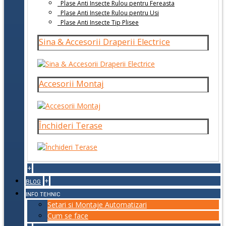
Plase Anti Insecte Rulou pentru Fereasta
Plase Anti Insecte Rulou pentru Usi
Plase Anti Insecte Tip Plisee
Sina & Accesorii Draperii Electrice
Accesorii Montaj
Închideri Terase
+
+
BLOG
INFO TEHNIC
Setari si Montaje Automatizari
Cum se face