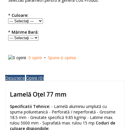
Selectati parametri pentru a genera Cod Produs:
*
Culoare:
*
Mărime Bară:
0 opinii
•
Spune-ţi opinia
Descriere
Opinii (0)
Lamelă Oțel 77 mm
Specificatii Tehnice:
- Lamelă aluminiu umplută cu
spuma poliuretanică - Perforată / neperforată - Grosime
18.5 mm - Greutate specifică 9.85 kg/mp - Latime max.
rulou 5000 mm - Suprafată max. rulou 15 mp
Coduri de
culoare disponibile: