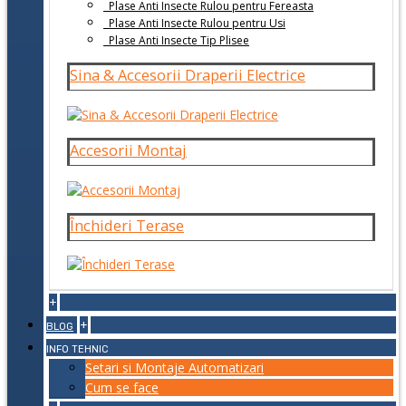
Plase Anti Insecte Rulou pentru Fereasta
Plase Anti Insecte Rulou pentru Usi
Plase Anti Insecte Tip Plisee
Sina & Accesorii Draperii Electrice
Accesorii Montaj
Închideri Terase
+
+
BLOG
INFO TEHNIC
Setari si Montaje Automatizari
Cum se face