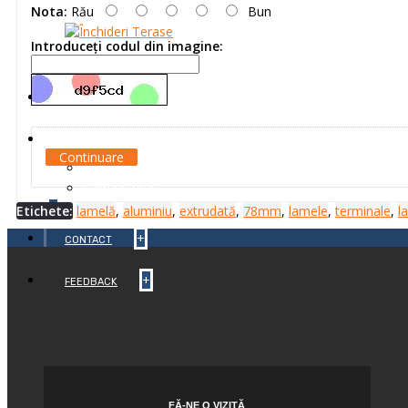
Nota:
Rău
Bun
Introduceţi codul din imagine:
+
+
BLOG
INFO TEHNIC
Continuare
Setari si Montaje Automatizari
Cum se face
+
Etichete:
lamelă
,
aluminiu
,
extrudată
,
78mm
,
lamele
,
terminale
,
l
+
CONTACT
+
FEEDBACK
FĂ-NE O VIZITĂ