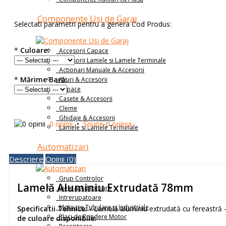
Componente Usi de Garaj
Selectati parametri pentru a genera Cod Produs:
*
Culoare:
Accesorii Capace
Accesorii Lamele si Lamele Terminale
Actionari Manuale & Accesorii
*
Mărime Bară:
Axuri & Accesorii
Capace
Casete & Accesorii
Cleme
Ghidaje & Accesorii
0 opinii
•
Spune-ţi opinia
Lamele si Lamele Terminale
Automatizari
Descriere
Opinii (0)
Grup Controlor
Lamelă Aluminiu Extrudată 78mm
Inele & Adaptoare
Intrerupatoare
Motoare Tubulare și Industriale
Specificatii Tehnice:
- Lamelă aluminiu extrudată cu fereastră
Placi de Prindere Motor
de culoare disponibile: