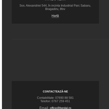
Sos. Alexandriei 544, în incinta Industrial Parc Sabaru,
Bragadiru, Ilfov
Hartă
CONTACTEAZĂ-NE
Contabilitate: 07690 88 581
Telefon: 0767 259 451
Email:
office@bestal.ro