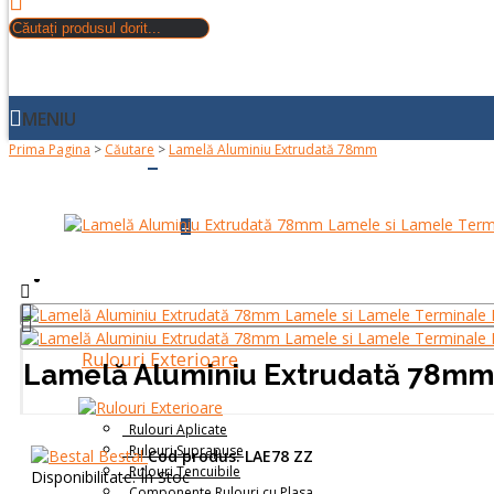
MENIU
Prima Pagina
>
Căutare
>
Lamelă Aluminiu Extrudată 78mm
+
ACASA
+
DESPRE NOI
PRODUSE
Rulouri Exterioare
Lamelă Aluminiu Extrudată 78mm
Rulouri Aplicate
Rulouri Suprapuse
Bestal
Cod produs:
LAE78 ZZ
Rulouri Tencuibile
Disponibilitate:
În Stoc
Componente Rulouri cu Plasa