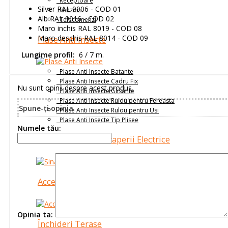
Receptoare
Silver RAL 9006 - COD 01
Senzori
Alb RAL 9016 - COD 02
Telecomenzi
Maro inchis RAL 8019 - COD 08
Maro deschis RAL 8014 - COD 09
Plase Anti Insecte
Lungime profil:
6 / 7 m.
Plase Anti Insecte Batante
Plase Anti Insecte Cadru Fix
Nu sunt opinii despre acest produs.
Plase Anti Insecte Glisante
Plase Anti Insecte Rulou pentru Fereasta
Spune-ţi opinia
Plase Anti Insecte Rulou pentru Usi
Plase Anti Insecte Tip Plisee
Numele tău:
Sina & Accesorii Draperii Electrice
Accesorii Montaj
Opinia ta:
Închideri Terase