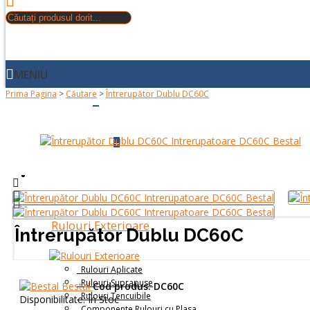
MENIU
Prima Pagina
>
Căutare
>
Întrerupător Dublu DC60C
+
ACASA
+
DESPRE NOI
PRODUSE
Rulouri Exterioare
Întrerupător Dublu DC60C
Rulouri Aplicate
Rulouri Suprapuse
Bestal
Cod produs:
DC60C
Rulouri Tencuibile
Disponibilitate:
În Stoc
Componente Rulouri cu Plasa