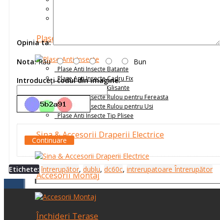
Receptoare
Senzori
Telecomenzi
Plase Anti Insecte
Opinia ta:
Nota:
Rău
Bun
Plase Anti Insecte Batante
Plase Anti Insecte Cadru Fix
Introduceţi codul din imagine:
Plase Anti Insecte Glisante
Plase Anti Insecte Rulou pentru Fereasta
Plase Anti Insecte Rulou pentru Usi
Plase Anti Insecte Tip Plisee
Sina & Accesorii Draperii Electrice
Continuare
Etichete:
întrerupător
,
dublu
,
dc60c
,
intrerupatoare Întrerupător
Accesorii Montaj
Închideri Terase