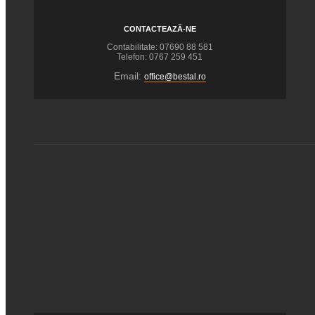
CONTACTEAZĂ-NE
Contabilitate: 07690 88 581
Telefon: 0767 259 451
Email:
office@bestal.ro