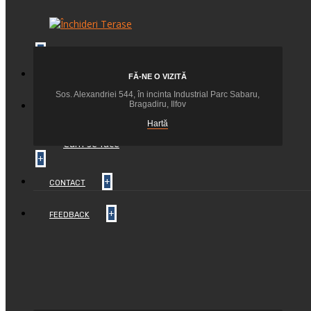
+
+
BLOG
FĂ-NE O VIZITĂ
Sos. Alexandriei 544, în incinta Industrial Parc Sabaru,
Bragadiru, Ilfov
INFO TEHNIC
Hartă
Setari si Montaje Automatizari
Cum se face
+
+
CONTACT
+
FEEDBACK