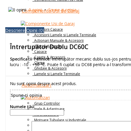
0 opinii
•
Spune-ţi opinia
Componente Usi de Garaj
Accesorii Capace
Descriere
Opinii (0)
Accesorii Lamele si Lamele Terminale
Actionari Manuale & Accesorii
Întrerupător Dublu DC60C
Axuri & Accesorii
Capace
Casete & Accesorii
Specificatii Tehnice:
Întrerupător mecanic dublu sus-jos pentr
Cleme
lucru : -10 - +50 °C. Poate fi cuplat cu DC68 pentru a-l transforma
Ghidaje & Accesorii
Lamele si Lamele Terminale
Nu sunt opinii despre acest produs.
Automatizari
Spune-ţi opinia
Grup Controlor
Numele tău:
Inele & Adaptoare
Intrerupatoare
Motoare Tubulare și Industriale
Placi de Prindere Motor