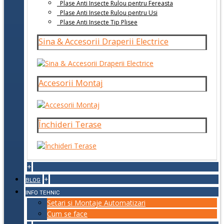
Plase Anti Insecte Rulou pentru Fereasta
Plase Anti Insecte Rulou pentru Usi
Plase Anti Insecte Tip Plisee
Sina & Accesorii Draperii Electrice
Accesorii Montaj
Închideri Terase
+
+
BLOG
INFO TEHNIC
Setari si Montaje Automatizari
Cum se face