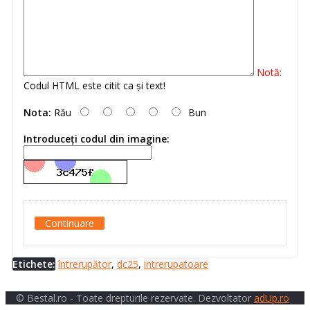
Notă:
Codul HTML este citit ca şi text!
Nota:
Rău
Bun
Introduceţi codul din imagine:
Continuare
Etichete:
întrerupător
,
dc25
,
intrerupatoare
© Bestal.ro - Toate drepturile rezervate. Dezvoltator
adUp.ro