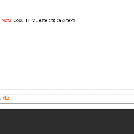
Notă:
Codul HTML este citit ca şi text!
e
,
gtb