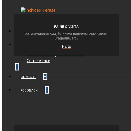
+
FĂ-NE O VIZITĂ
+
BLOG
Sos. Alexandriei 544, în incinta Industrial Parc Sabaru,
Bragadiru, Ilfov
INFO TEHNIC
Hartă
Setari si Montaje Automatizari
Cum se face
+
+
CONTACT
+
FEEDBACK