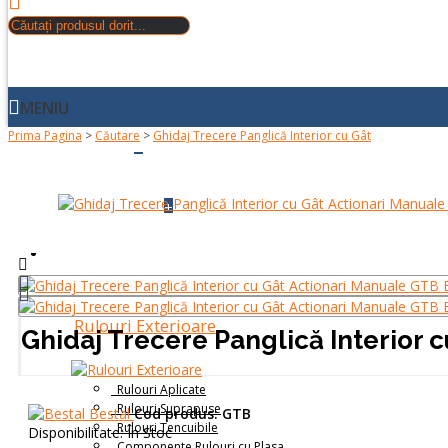
MENIU
Prima Pagina
>
Căutare
>
Ghidaj Trecere Panglică Interior cu Gât
+
ACASA
+
DESPRE NOI
PRODUSE
Rulouri Exterioare
Ghidaj Trecere Panglică Interior c
Rulouri Aplicate
Rulouri Suprapuse
Bestal
Cod produs:
GTB
Rulouri Tencuibile
Disponibilitate:
În Stoc
Componente Rulouri cu Plasa