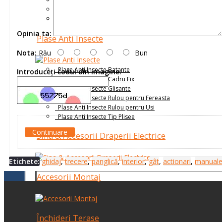
Receptoare
Senzori
Telecomenzi
Opinia ta:
Plase Anti Insecte
Nota:
Rău
Bun
Plase Anti Insecte Batante
Introduceţi codul din imagine:
Plase Anti Insecte Cadru Fix
Plase Anti Insecte Glisante
Plase Anti Insecte Rulou pentru Fereasta
Plase Anti Insecte Rulou pentru Usi
Plase Anti Insecte Tip Plisee
Continuare
Sina & Accesorii Draperii Electrice
Etichete:
ghidaj
,
trecere
,
panglică
,
interior
,
gât
,
actionari
,
manual
Accesorii Montaj
Închideri Terase