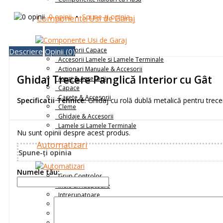
0 opinii
•
Spune-ţi opinia
Componente Usi de Garaj
Accesorii Capace
Descriere
Opinii (0)
Accesorii Lamele si Lamele Terminale
Actionari Manuale & Accesorii
Ghidaj Trecere Panglică Interior cu Gât
Axuri & Accesorii
Capace
Casete & Accesorii
Specificatii Tehnice:
Ghidaj cu rolă dublă metalică pentru trece
Cleme
Ghidaje & Accesorii
Lamele si Lamele Terminale
Nu sunt opinii despre acest produs.
Automatizari
Spune-ţi opinia
Numele tău:
Grup Controlor
Inele & Adaptoare
Intrerupatoare
Motoare Tubulare și Industriale
Placi de Prindere Motor