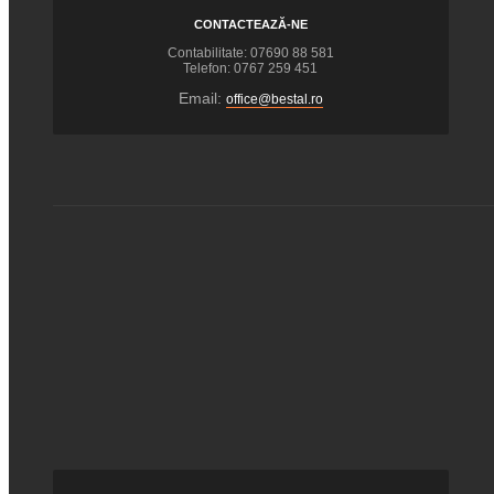
CONTACTEAZĂ-NE
Contabilitate: 07690 88 581
Telefon: 0767 259 451
Email:
office@bestal.ro