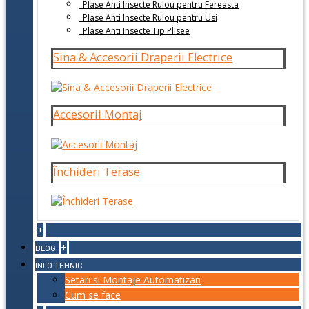
Plase Anti Insecte Rulou pentru Fereasta
Plase Anti Insecte Rulou pentru Usi
Plase Anti Insecte Tip Plisee
Sina & Accesorii Draperii Electrice
Accesorii Montaj
Închideri Terase
+
+
BLOG
INFO TEHNIC
Setari si Montaje Automatizari
Cum se face